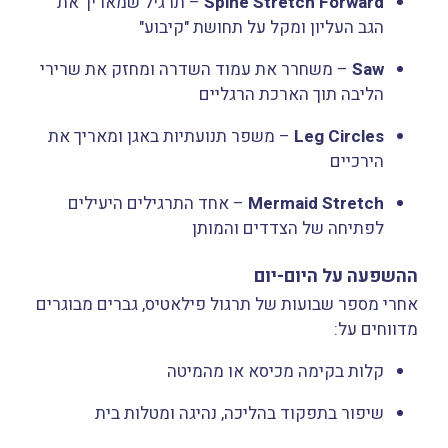
Spine Stretch Forward
– תרגיל שמאריך את
הגב העליון ומקל על תחושת "קיבוע"
Saw
– משחרר את עמוד השדרה ומחזק את שרירי
הליבה תוך הארכת הרגליים
Leg Circles
– משפר תנועתיות באגן ומאריך את
הירכיים
Mermaid Stretch
– אחד התרגילים היעילים
לפתיחה של הצדדים והמותן
ההשפעה על היום-יום
אחרי מספר שבועות של תרגול פילאטיס, גברים מבוגרים
מדווחים על:
קלות בקימה מכיסא או מהמיטה
שיפור בתפקוד בהליכה, נהיגה ומטלות בית