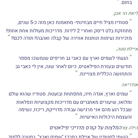
בחום.
ליאת הר אבן,
סטודיו מציל חיים מבחינתי- מתאמנת כאן מזה כ-5 שנים,
מתחזקת בלט דיסק ואחרי 2 לידות. מדריכות מעולות אחת אחת!!
מזכירות נעימות ונותנות אווירה של קבלה ואהבה!! תודה לכם!!
איילת נוטה,
הגעתי לשמים וארץ עם כאבי גב חריפים שנמשכו מספר
חודשים ובעזרת הפילאטיס, כיום לאחר שנה, אין לי כאבי גב
והתחושה הכללית מצויינת.
אנדריאה
שמים וארץ, אגדה חיה, מתפתחת ובועטת. סטודיו שהוא עולם
ומלואו, שיעורים מאתגרים עם מדריכות מקצועיות ונפלאות
שבכל רגע מהם אני מרגישה עבודה מדוייקת, ריכוז, נשימה
והעצמת היכולות האישיות.
המלצות על קורס מדריכי פילאטיס
הילה צור
הגעתי לסטודיו של איילת במרכז "שמים וארץ", במטרה ללמוד