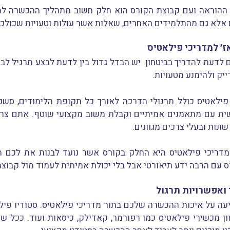
ההוראה ועם קבוצת הקורס הוא חלק חשוב מתהליך ההכשרה למ
אלא גם מהתלמידים האחרים, שאלות אשר עולות וטעויות שכולכם
׳ למדריכי פילאטיס
 לדעת להדריך בביטחון. יש הבדל גדול בין לדעת לבצע תרגיל לבי
יק ולהימנע מטעויות.
 פילאטיס כולל תרגולי הדרכה לאורך כל תקופת הלימודים, סשנ
ית עם מתאמנים אמיתיים וקבלת משוב מקצועי שוטף. אתם צריכ
נות ובעלי צרכים מגוונים.
דריכי פילאטיס היא החלק בקורס אשר נועד לבנות את לכם הב
 עם הרבה ידע תיאורטי אבל בלי יכולת אמיתית לעמוד מול קבוצה
 ואפשרויות תרגול
ה על איכות ההכשרה שלכם בתור מדריכי פילאטיס. סטודיו פיל
 מכשירי פילאטיס כמו רפורמר, קאדילק, כיסאות ועוד. ככל ש