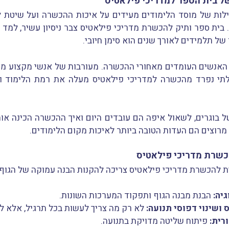
ן של בית הספר למדריכי פילאטיס
ילות של מוסד הלימודים מעידים על איכות ההכשרה ועל שיטת 
 בית ספר ותיק להכשרת מדריכי פילאטיס צבר ניסיון עשיר, למד מ
של תלמידים לאורך שנים הוא סימן חיובי.
 האנשים העומדים מאחורי ההכשרה. מעורבות של אנשי מקצוע מנו
לתי נפרד מהכשרה למדריכי פילאטיס מעלה את רמת הלימוד ו
 בוגרים, לשאול איפה הם עובדים היום ואיך ההכשרה הכינה א
 מרוצים הם העדות הטובה ביותר לאיכות מקום הלימודים.
כשרת מדריכי פילאטיס
ית להכשרת מדריכי פילאטיס צריכה להקנות הבנה עמוקה של הגוף 
גיה:
הבנת מבנה הגוף ותפקוד המערכות השונות.
ושינוי דפוסי תנועה:
לא רק מה צריך לעשות בכל תרגיל, אלא למ
רית:
פיתוח שליטה מדויקת בתנועה.