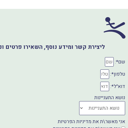
a
F
l
a
t
s
c
A
e
p
b
ליצירת קשר ומידע נוסף, השאירו פרטים ו
o
p
o
שם*:
k
טלפון*:
דוא"ל*:
נושא התעניינות
אני מאשר\ת את מדיניות הפרטיות