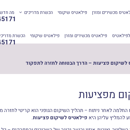
אטיס מכשירים ומזרן
פילאטיס שיקומי
הכשרת מדריכים
מה חדש
45171
לפילאטיס
פילאטיס מכשירים ומזרן
פילאטיס שיקומי
הכשרת מדריכי
45171
 לשיקום פציעות – הדרך הבטוחה לחזרה לתפקוד
ום מפציעות
או החלמה לאחר ניתוח – תהליך השיקום הגופני הוא קריטי לחזרה 
וע להמליץ עליהן היא
פילאטיס לשיקום פציעות
.
בשליטה, יציבות, איזון והנעה נכונה של השרירים והמפרקים – כל