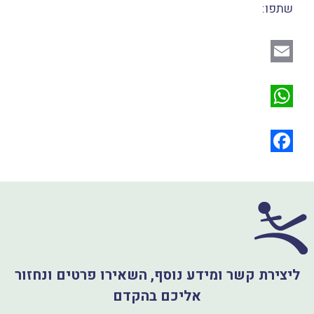
שתפו:
E
m
W
a
h
i
a
F
l
a
t
s
c
A
e
p
b
ליצירת קשר ומידע נוסף, השאירו פרטים ונחזור
o
p
אליכם בהקדם
o