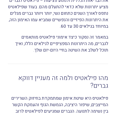
את הבריאות הכללית ולמנוע פציעות – פילאטיס לגברים
מציע יתרונות שלא כדאי להתעלם מהם. בעוד שפילאטיס
נתפס לאורך השנים כתחום נשי, יותר ויותר גברים מגלים
את היתרונות הפיזיים והנפשיים שמביא עמו האימון הזה,
במיוחד בגילאים 30 עד 60.
במאמר זה נסקור כיצד אימוני פילאטיס מותאמים
לגברים, מה היתרונות הספציפיים לגילאים הללו, ואיך
תוכל לשלב את השיטה בחיי היום-יום שלך.
מהו פילאטיס ולמה זה מעניין דווקא
גברים?
פילאטיס היא שיטת אימון שמתמקדת בחיזוק השרירים
המייצבים, שיפור היציבה, הגמשת הגוף והעמקת הקשר
בין נשימה לתנועה. הגברים שמגיעים לפילאטיס לרוב