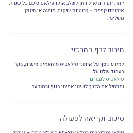
יותר. יתרה מזאת, ניתן לשלב את הפילאטיס עם כל שגרת
אימונים קיימת – כרוטינת שיקום, מניעה או חיזוק
משלימה.
חיבור לדף המרכזי
למידע נוסף על אימוני פילאטיס מותאמים אישית, בקר
בעמוד שלנו על
פילאטיס לגברים
ותתחיל את הדרך לשינוי אמיתי בגוף ובתודעה.
סיכום וקריאה לפעולה
פילאטיס לגברים בגילאי 30–60 הוא לא טרנד – זו דרך