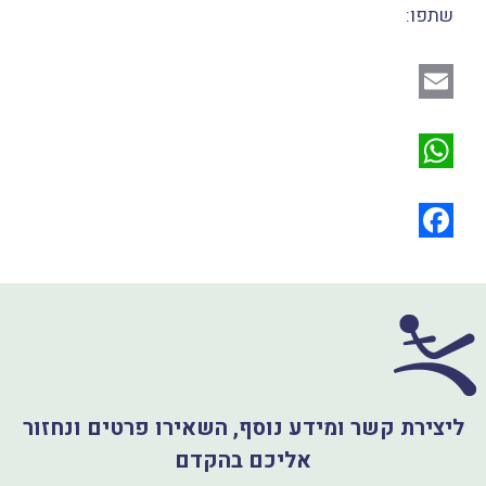
שתפו:
E
m
W
a
h
i
a
F
l
a
t
s
c
A
e
p
b
ליצירת קשר ומידע נוסף, השאירו פרטים ונחזור
o
p
אליכם בהקדם
o