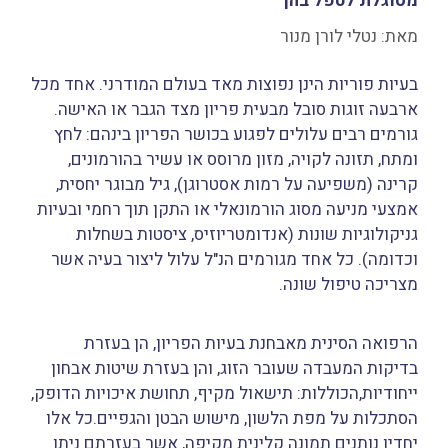
מסוגלת לטפל בהן
מאת:
נטלי לורן מנור
בעיות פוריות הינן נפוצות מאד בעולם המודרני. אחד מכל
ארבעה זוגות סובל מבעית פריון מצד הגבר או האישה.
גורמים רבים עלולים לפגוע בכושר הפריון בינהם: לחץ
ומתח, תזונה לקויה, מזון מרוסס או עשיר בהורמונים,
קרינה (משפיעה על רמות אסטרוגן), גיל מבוגר יחסית,
אמצעי מניעה מסוג הורמונאלי או התקן תוך רחמי ובעיות
גניקולוגיות שונות (אנדומטריוזיס, ציסטות בשחלות
וכדומה). כל אחד מגורמים הנ"ל עלול ליצור בעיה אשר
מצריכה טיפול שונה.
הרפואה הסינית מאבחנת בעיות הפריון, הן בעזרת
בדיקות המעבדה שעובר הזוג, והן בעזרת שיטות אבחון
ייחודיות,הכוללות: תישאול מקיף, תחושת איכויות הדופק,
הסתכלות על מפת הלשון, מישוש הבטן והגפיים.כל אלו
יחדיו נותנים תמונה קלינית מקיפה, אשר בעזרתם ניתן