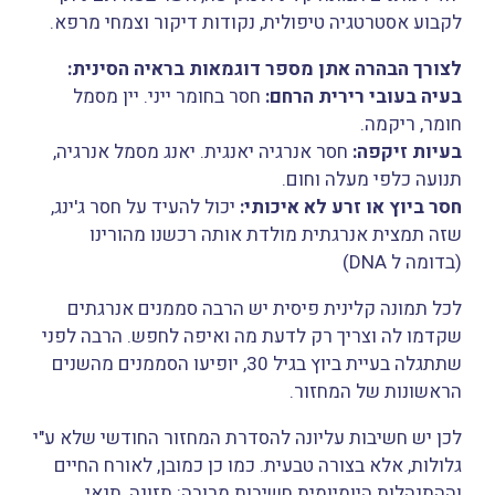
לקבוע אסטרטגיה טיפולית, נקודות דיקור וצמחי מרפא.
לצורך הבהרה אתן מספר דוגמאות בראיה הסינית:
בעיה בעובי רירית הרחם:
חסר בחומר ייני. יין מסמל
חומר, ריקמה.
בעיות זיקפה:
חסר אנרגיה יאנגית. יאנג מסמל אנרגיה,
תנועה כלפי מעלה וחום.
חסר ביוץ או זרע לא איכותי:
יכול להעיד על חסר ג'ינג,
שזה תמצית אנרגתית מולדת אותה רכשנו מהורינו
(בדומה ל DNA)
לכל תמונה קלינית פיסית יש הרבה סממנים אנרגתים
שקדמו לה וצריך רק לדעת מה ואיפה לחפש. הרבה לפני
שתתגלה בעיית ביוץ בגיל 30, יופיעו הסממנים מהשנים
הראשונות של המחזור.
לכן יש חשיבות עליונה להסדרת המחזור החודשי שלא ע"י
גלולות, אלא בצורה טבעית. כמו כן כמובן, לאורח החיים
וההתנהלות היומיומית חשיבות מרובה: תזונה, תנאי