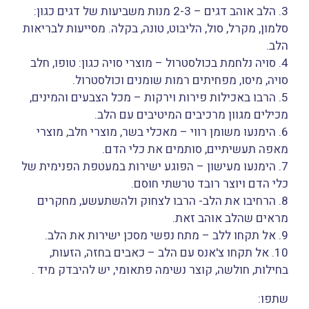
3. הלב אוהב דגים – 2-3 מנות משביעות של דגים כגון:
סלמון, מקרל, סול, הליבוט, טונה, בקלה. מסייעות לבריאות
הלב.
4. סויה נלחמת בכולסטרול – מוצרי סויה כגון: טופו, חלב
סויה, מיסו, מפחיתים רמות שומנים וכולסטרול.
5. הרבו באכילות פירות וירקות – מכל הצבעים והמינים,
מכילים מגוון מרכיבים המיטיבים עם הלב.
6. הימנעו משומן רווי – מאכלי בשר, מוצרי חלב, מוצרי
מאפה תעשיתיים, סותמים את כלי הדם.
7. הימנעו מעישון – הפוגע ישירות במעטפת הפנימית של
כלי הדם ויוצר רובד טרשתי חוסם.
8. הרחיבו את הלב- הרבו לצחוק ולהשתעשע, מחקרים
מראים שהלב אוהב זאת.
9. אל תקחו ללב – מתח נפשי מסכן ישירות את הלב.
10. אל תקחו צ'אנס עם הלב – כאבים בחזה, הזעות,
בחילות, חולשה, קוצר נשימה פתאומי, יש להיבדק מיד .
שתפו: