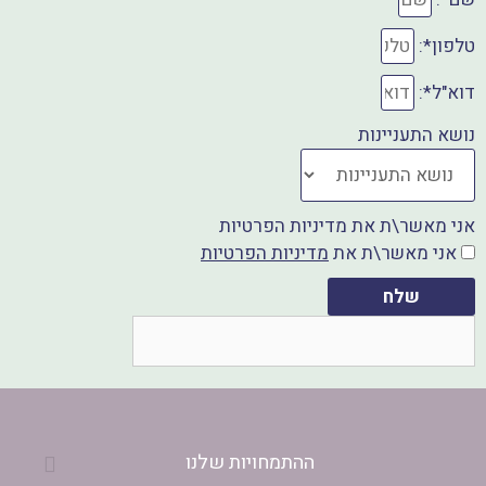
י
ו
ב
טלפון*:
י
ו
ד
ו
ל
ב
דוא"ל*:
א
פ
נושא התעניינות
י
ט
י
צ
ס
א
אני מאשר\ת את מדיניות הפרטיות
אני מאשר\ת את
מדיניות הפרטיות
ב
פ
ו
שלח
ק
ההתמחויות שלנו