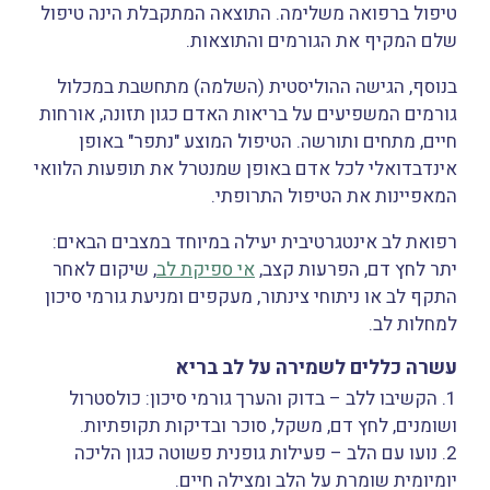
טיפול ברפואה משלימה. התוצאה המתקבלת הינה טיפול
שלם המקיף את הגורמים והתוצאות.
בנוסף, הגישה ההוליסטית (השלמה) מתחשבת במכלול
גורמים המשפיעים על בריאות האדם כגון תזונה, אורחות
חיים, מתחים ותורשה. הטיפול המוצע "נתפר" באופן
אינדבדואלי לכל אדם באופן שמנטרל את תופעות הלוואי
המאפיינות את הטיפול התרופתי.
רפואת לב אינטגרטיבית יעילה במיוחד במצבים הבאים:
יתר לחץ דם, הפרעות קצב,
אי ספיקת לב
, שיקום לאחר
התקף לב או ניתוחי צינתור, מעקפים ומניעת גורמי סיכון
למחלות לב.
עשרה כללים לשמירה על לב בריא
1. הקשיבו ללב – בדוק והערך גורמי סיכון: כולסטרול
ושומנים, לחץ דם, משקל, סוכר ובדיקות תקופתיות.
2. נועו עם הלב – פעילות גופנית פשוטה כגון הליכה
יומיומית שומרת על הלב ומצילה חיים.