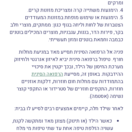
ומרקים
4. הימנעות משתייה קרה ומצריכת מזונות קרים.
5. הימנעות או שימוש מופחת במזונות המעודדים
הצטברות של לחות וליחה בגוף כגון: ממתקים, מוצרי חלב
בקר, פירות הדר, בננות, עגבניות, מוצרים המכילים בוטנים
כבמבה וחמאת בוטנים ומזון תעשייתי.
פניה אל הרפואה הסינית תסייע מאד במניעת מחלות
חורף. טיפול ברפואה סינית יביא לאיזון אנרגטי ולחיזוק
מערכת החיסון של הילד, ובכך יקטין את סיכויי
ההידבקות. באופן זה, מסייעת
הרפואה הסינית
בהתמודדות עם מחלות חום חוזרות, דלקות אוזניים
חוזרות, התקפים חוזרים של סטרידור או התקפי קוצר
נשימה (אסטמה).
לאחר שילד חלה, קיימים אמצעים רבים לסייע לו בבית:
כאשר הילד (או תינוק) מצונן מאד ומתקשה לקנח,
עשויה הזלפת טיפה אחת עד שתי טיפות מי מלח