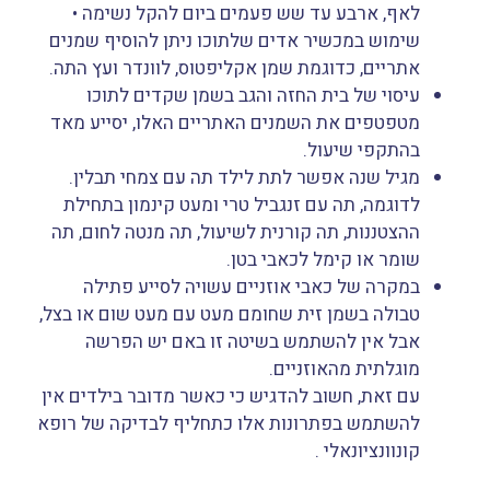
לאף, ארבע עד שש פעמים ביום להקל נשימה •
שימוש במכשיר אדים שלתוכו ניתן להוסיף שמנים
אתריים, כדוגמת שמן אקליפטוס, לוונדר ועץ התה.
עיסוי של בית החזה והגב בשמן שקדים לתוכו
מטפטפים את השמנים האתריים האלו, יסייע מאד
בהתקפי שיעול.
מגיל שנה אפשר לתת לילד תה עם צמחי תבלין.
לדוגמה, תה עם זנגביל טרי ומעט קינמון בתחילת
ההצטננות, תה קורנית לשיעול, תה מנטה לחום, תה
שומר או קימל לכאבי בטן.
במקרה של כאבי אוזניים עשויה לסייע פתילה
טבולה בשמן זית שחומם מעט עם מעט שום או בצל,
אבל אין להשתמש בשיטה זו באם יש הפרשה
מוגלתית מהאוזניים.
עם זאת, חשוב להדגיש כי כאשר מדובר בילדים אין
להשתמש בפתרונות אלו כתחליף לבדיקה של רופא
קונוונציונאלי .