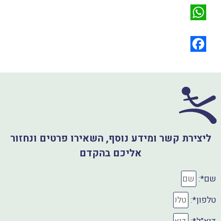
m
W
a
h
i
a
F
l
a
t
s
c
A
e
p
b
ליצירת קשר ומידע נוסף, השאירו פרטים ונחזור
o
p
אליכם בהקדם
o
k
שם*:
טלפון*: