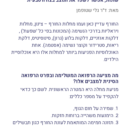
שונות, אפשר לשפר את המצב בצורה טבעית
מאת:
ד"ר גלי שטופמן
החורף עדיין כאן ועמו מחלות החורף – צינון, מחלות
ויראליות בדרכי הנשימה (המכונות בפי כל 'שפעת') ,
דלקות אוזניים, דלקות בלוע (גרון), סינוסיטיס, דלקת
ריאות, סטרידור וקוצר נשימה (אסטמה). אחת
האוכלוסיות הפגיעות ביותר למחלות אלו היא אוכלוסיית
הילדים.
מה מציעה הרפואה המשלימה ובפרט הרפואה
הסינית למצבים אלו?
מניעת מחלה היא המטרה הראשונית. לשם כך כדאי
להקפיד על מספר כללים:
1. שמירה על חום הגוף,
2. הימנעות משהייה ברוחות חזקות.
3. תזונה חמימה המותאמת לעונת החורף כגון תבשילים