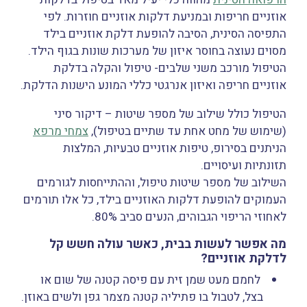
אוזניים חריפות ובמניעת דלקות אוזניים חוזרות. לפי
התפיסה הסינית, הסיבה להופעת דלקת אוזניים בילד
מסוים נעוצה בחוסר איזון של מערכות שונות בגוף הילד.
הטיפול מורכב משני שלבים- טיפול והקלה בדלקת
אוזניים חריפה ואיזון אנרגטי כללי המונע הישנות הדלקת.
הטיפול כולל שילוב של מספר שיטות – דיקור סיני
(שימוש של מחט אחת עד שתיים בטיפול),
צמחי מרפא
הניתנים בסירופ, טיפות אוזניים טבעיות, המלצות
תזונתיות ועיסויים.
השילוב של מספר שיטות טיפול, וההתייחסות לגורמים
העמוקים להופעת דלקות האוזניים בילד, כל אלו תורמים
לאחוזי הריפוי הגבוהים, הנעים סביב 80%.
מה אפשר לעשות בבית, כאשר עולה חשש קל
לדלקת אוזניים?
לחמם מעט שמן זית עם פיסה קטנה של שום או
בצל, לטבול בו פתיליה קטנה מצמר גפן ולשים באוזן.