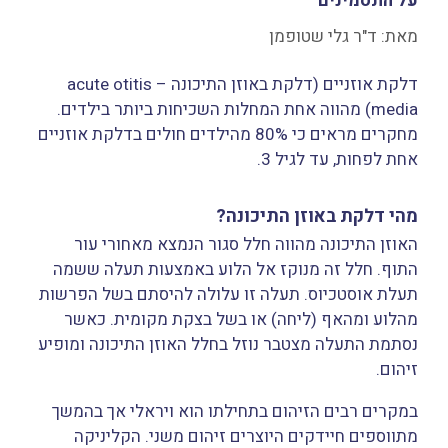
על התסמינים
מאת:
ד"ר גלי שטופמן
דלקת אוזניים (דלקת באוזן התיכונה – acute otitis
media) מהווה אחת המחלות השכיחות ביותר בילדים.
מחקרים מראים כי 80% מהילדים חולים בדלקת אוזניים
אחת לפחות, עד לגיל 3.
מהי דלקת באוזן התיכונה?
האוזן התיכונה מהווה חלל סגור הנמצא מאחורי עור
התוף. חלל זה מנוקז אל הלוע באמצעות תעלה ששמה
תעלת אוסטכיוס. תעלה זו עלולה להיסתם בשל הפרשות
מהלוע ומהאף (ליחה) או בשל בצקת מקומית. כאשר
נסתמת התעלה מצטבר נוזל בחלל האוזן התיכונה ומופיע
זיהום.
במקרים רבים הזיהום בתחילתו הוא ויראלי אך בהמשך
מתווספים חיידקים היוצרים זיהום משני. הקליניקה