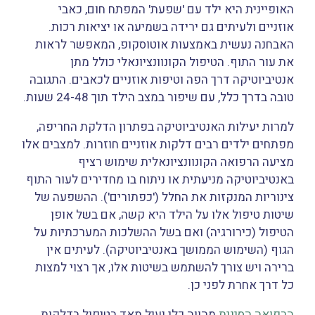
האופיינית היא ילד עם 'שפעת' המפתח חום, כאבי
אוזניים ולעיתים גם ירידה בשמיעה או יציאות רכות.
האבחנה נעשית באמצעות אוטוסקופ, המאפשר לראות
את עור התוף. הטיפול הקונוונציונאלי כולל מתן
אנטיביוטיקה דרך הפה וטיפות אוזניים לכאבים. התגובה
טובה בדרך כלל, עם שיפור במצב הילד תוך 24-48 שעות.
למרות יעילות האנטיביוטיקה בפתרון הדלקת החריפה,
מפתחים ילדים רבים דלקות אוזניים חוזרות. למצבים אלו
מציעה הרפואה הקונוונציונאלית שימוש רציף
באנטיביוטיקה מניעתית או ניתוח בו מחדירים לעור התוף
צינוריות המנקזות את החלל ('כפתורים'). ההשפעה של
שיטות טיפול אלו על הילד היא קשה, אם בשל אופן
הטיפול (כירורגיה) ואם בשל ההשלכות המערכתיות על
הגוף (השימוש הממושך באנטיביוטיקה). לעיתים אין
ברירה ויש צורך להשתמש בשיטות אלו, אך רצוי למצות
כל דרך אחרת לפני כן.
הרפואה הסינית
מהווה כלי יעיל מאד בטיפול בדלקות