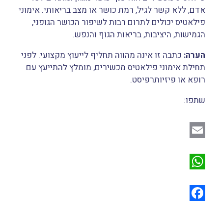
אדם, ללא קשר לגיל, רמת כושר או מצב בריאותי. אימוני
פילאטיס יכולים לתרום רבות לשיפור הכושר הגופני,
הגמישות, היציבות, בריאות הגוף והנפש.
הערה:
כתבה זו אינה מהווה תחליף לייעוץ מקצועי. לפני
תחילת אימוני פילאטיס מכשירים, מומלץ להתייעץ עם
רופא או פיזיותרפיסט.
שתפו:
E
m
W
a
h
i
a
F
l