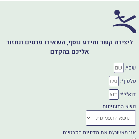
a
t
s
c
A
e
p
b
ליצירת קשר ומידע נוסף, השאירו פרטים ונחזור
o
p
אליכם בהקדם
o
k
שם*:
טלפון*:
דוא"ל*:
נושא התעניינות
אני מאשר\ת את מדיניות הפרטיות