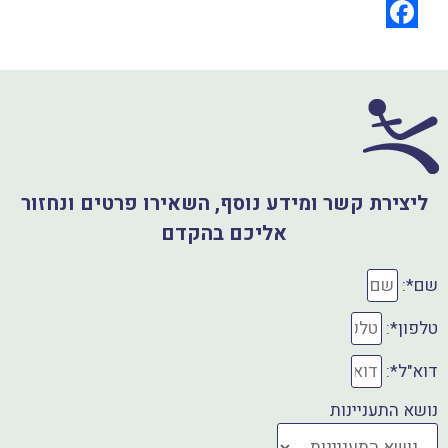
h
i
a
F
l
a
t
s
c
A
e
p
b
ליצירת קשר ומידע נוסף, השאירו פרטים ונחזור
o
p
אליכם בהקדם
o
k
שם*:
טלפון*:
דוא"ל*:
נושא התעניינות